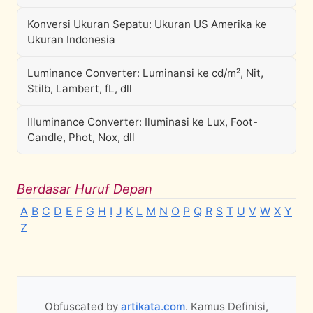
Konversi Ukuran Sepatu: Ukuran US Amerika ke
Ukuran Indonesia
Luminance Converter: Luminansi ke cd/m², Nit,
Stilb, Lambert, fL, dll
Illuminance Converter: Iluminasi ke Lux, Foot-
Candle, Phot, Nox, dll
Berdasar Huruf Depan
A
B
C
D
E
F
G
H
I
J
K
L
M
N
O
P
Q
R
S
T
U
V
W
X
Y
Z
Obfuscated by
artikata.com
. Kamus Definisi,