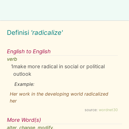
Definisi
'radicalize'
English to English
verb
1
make more radical in social or political
outlook
Example:
Her work in the developing world radicalized
her
source:
wordnet30
More Word(s)
alter
,
change
,
modify
,