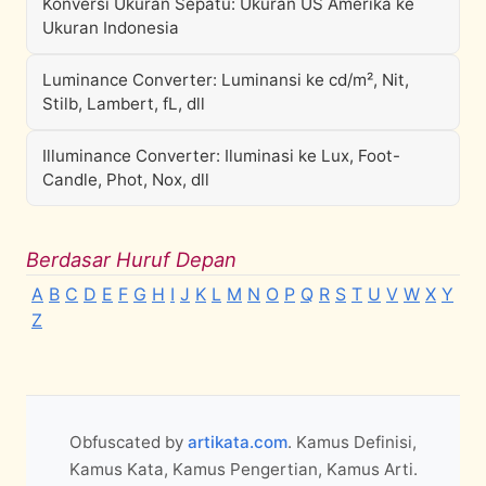
Konversi Ukuran Sepatu: Ukuran US Amerika ke
Ukuran Indonesia
Luminance Converter: Luminansi ke cd/m², Nit,
Stilb, Lambert, fL, dll
Illuminance Converter: Iluminasi ke Lux, Foot-
Candle, Phot, Nox, dll
Berdasar Huruf Depan
A
B
C
D
E
F
G
H
I
J
K
L
M
N
O
P
Q
R
S
T
U
V
W
X
Y
Z
Obfuscated by
artikata.com
. Kamus Definisi,
Kamus Kata, Kamus Pengertian, Kamus Arti.