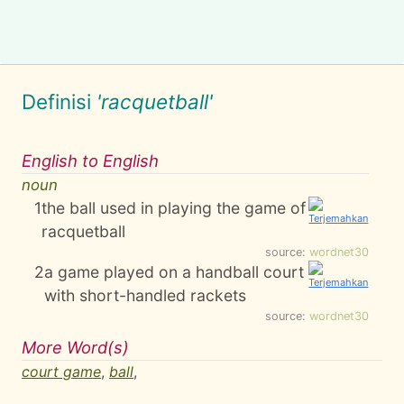
Definisi
'racquetball'
English to English
noun
1
the ball used in playing the game of
racquetball
source:
wordnet30
2
a game played on a handball court
with short-handled rackets
source:
wordnet30
More Word(s)
court game
,
ball
,