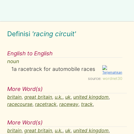
Definisi
'racing circuit'
English to English
noun
1
a racetrack for automobile races
source:
wordnet30
More Word(s)
britain
,
great britain
,
u.k.
,
uk
,
united kingdom
,
racecourse
,
racetrack
,
raceway
,
track
,
More Word(s)
britain
,
great britain
,
u.k.
,
uk
,
united kingdom
,