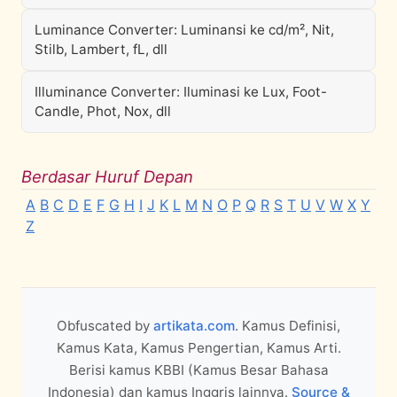
Luminance Converter: Luminansi ke cd/m², Nit,
Stilb, Lambert, fL, dll
Illuminance Converter: Iluminasi ke Lux, Foot-
Candle, Phot, Nox, dll
Berdasar Huruf Depan
A
B
C
D
E
F
G
H
I
J
K
L
M
N
O
P
Q
R
S
T
U
V
W
X
Y
Z
Obfuscated by
artikata.com
. Kamus Definisi,
Kamus Kata, Kamus Pengertian, Kamus Arti.
Berisi kamus KBBI (Kamus Besar Bahasa
Indonesia) dan kamus Inggris lainnya.
Source &