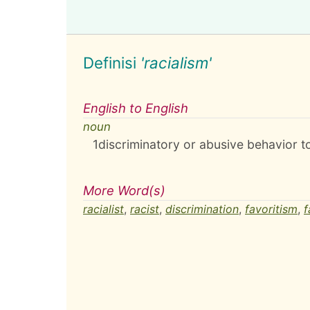
Definisi
'racialism'
English to English
noun
1
discriminatory or abusive behavior 
More Word(s)
racialist
,
racist
,
discrimination
,
favoritism
,
f