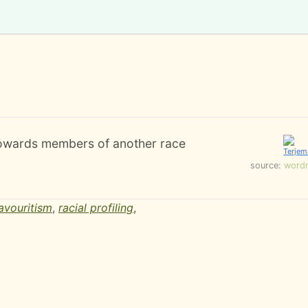
towards members of another race
source:
word
avouritism
,
racial profiling
,