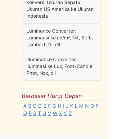
Konversi Ukuran Sepatu:
Ukuran US Amerika ke Ukuran
Indonesia
Luminance Converter:
Luminansi ke cd/m², Nit, Stilb,
Lambert, fL, dll
Illuminance Converter:
Iluminasi ke Lux, Foot-Candle,
Phot, Nox, dll
Berdasar Huruf Depan
A
B
C
D
E
F
G
H
I
J
K
L
M
N
O
P
Q
R
S
T
U
V
W
X
Y
Z