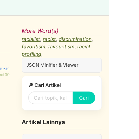
More Word(s)
racialist
,
racist
,
discrimination
,
favoritism
,
favouritism
,
racial
profiling
,
JSON Minifier & Viewer
net30
🔎 Cari Artikel
Cari
Artikel Lainnya