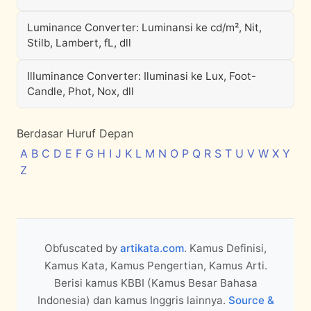
Luminance Converter: Luminansi ke cd/m², Nit,
Stilb, Lambert, fL, dll
Illuminance Converter: Iluminasi ke Lux, Foot-
Candle, Phot, Nox, dll
Berdasar Huruf Depan
A
B
C
D
E
F
G
H
I
J
K
L
M
N
O
P
Q
R
S
T
U
V
W
X
Y
Z
Obfuscated by
artikata.com
. Kamus Definisi,
Kamus Kata, Kamus Pengertian, Kamus Arti.
Berisi kamus KBBI (Kamus Besar Bahasa
Indonesia) dan kamus Inggris lainnya.
Source &