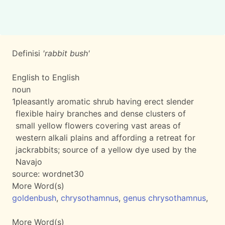
Definisi
'rabbit bush'
English to English
noun
1
pleasantly aromatic shrub having erect slender
flexible hairy branches and dense clusters of
small yellow flowers covering vast areas of
western alkali plains and affording a retreat for
jackrabbits; source of a yellow dye used by the
Navajo
source:
wordnet30
More Word(s)
goldenbush
,
chrysothamnus
,
genus chrysothamnus
,
More Word(s)