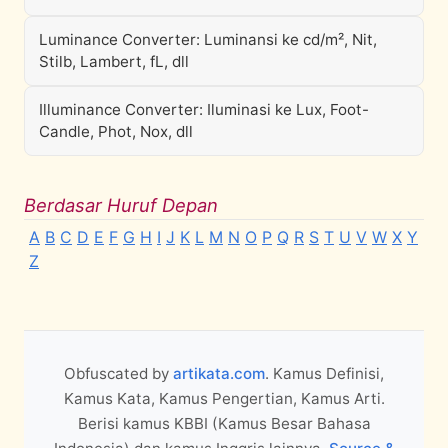
Luminance Converter: Luminansi ke cd/m², Nit,
Stilb, Lambert, fL, dll
Illuminance Converter: Iluminasi ke Lux, Foot-
Candle, Phot, Nox, dll
Berdasar Huruf Depan
A
B
C
D
E
F
G
H
I
J
K
L
M
N
O
P
Q
R
S
T
U
V
W
X
Y
Z
Obfuscated by
artikata.com
. Kamus Definisi,
Kamus Kata, Kamus Pengertian, Kamus Arti.
Berisi kamus KBBI (Kamus Besar Bahasa