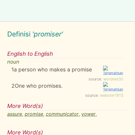
Definisi
'promiser'
English to English
noun
1
a person who makes a promise
source:
wordnet30
2
One who promises.
source:
webster1913
More Word(s)
assure
,
promise
,
communicator
,
vower
,
More Word(s)