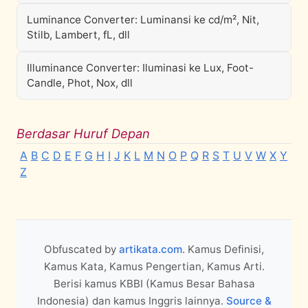
Luminance Converter: Luminansi ke cd/m², Nit,
Stilb, Lambert, fL, dll
Illuminance Converter: Iluminasi ke Lux, Foot-
Candle, Phot, Nox, dll
Berdasar Huruf Depan
A
B
C
D
E
F
G
H
I
J
K
L
M
N
O
P
Q
R
S
T
U
V
W
X
Y
Z
Obfuscated by
artikata.com
. Kamus Definisi,
Kamus Kata, Kamus Pengertian, Kamus Arti.
Berisi kamus KBBI (Kamus Besar Bahasa
Indonesia) dan kamus Inggris lainnya.
Source &