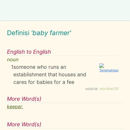
Definisi
'baby farmer'
English to English
noun
1
someone who runs an
establishment that houses and
cares for babies for a fee
source:
wordnet30
More Word(s)
keeper
,
More Word(s)