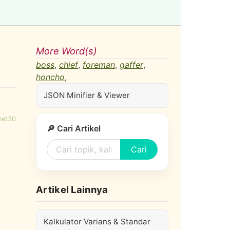
More Word(s)
boss
,
chief
,
foreman
,
gaffer
,
honcho
,
JSON Minifier & Viewer
net30
🔎 Cari Artikel
Cari
Artikel Lainnya
Kalkulator Varians & Standar