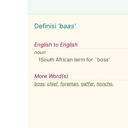
Definisi
'baas'
English to English
noun
1
South African term for `boss'
More Word(s)
boss
,
chief
,
foreman
,
gaffer
,
honcho
,