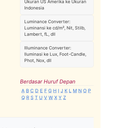
Ukuran US Amerika ke Ukuran
Indonesia
Luminance Converter:
Luminansi ke cd/m², Nit, Stilb,
Lambert, fL, dll
Illuminance Converter:
Iluminasi ke Lux, Foot-Candle,
Phot, Nox, dll
Berdasar Huruf Depan
A
B
C
D
E
F
G
H
I
J
K
L
M
N
O
P
Q
R
S
T
U
V
W
X
Y
Z