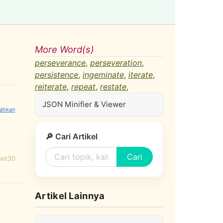
More Word(s)
perseverance
,
perseveration
,
persistence
,
ingeminate
,
iterate
,
reiterate
,
repeat
,
restate
,
JSON Minifier & Viewer
🔎 Cari Artikel
Cari
net30
Artikel Lainnya