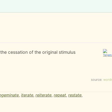
he cessation of the original stimulus
source:
word
ingeminate
,
iterate
,
reiterate
,
repeat
,
restate
,