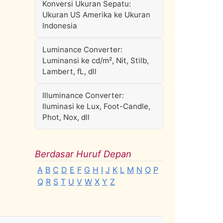
Konversi Ukuran Sepatu:
Ukuran US Amerika ke Ukuran
Indonesia
Luminance Converter:
Luminansi ke cd/m², Nit, Stilb,
Lambert, fL, dll
Illuminance Converter:
Iluminasi ke Lux, Foot-Candle,
Phot, Nox, dll
Berdasar Huruf Depan
A
B
C
D
E
F
G
H
I
J
K
L
M
N
O
P
Q
R
S
T
U
V
W
X
Y
Z