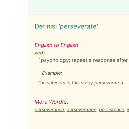
Definisi
'perseverate'
English to English
verb
1
psychology: repeat a response after t
Example:
The subjects in this study perseverated
More Word(s)
perseverance
,
perseveration
,
persistence
,