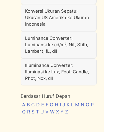
Konversi Ukuran Sepatu:
Ukuran US Amerika ke Ukuran
Indonesia
Luminance Converter:
Luminansi ke cd/m², Nit, Stilb,
Lambert, fL, dll
Illuminance Converter:
Iluminasi ke Lux, Foot-Candle,
Phot, Nox, dll
Berdasar Huruf Depan
A
B
C
D
E
F
G
H
I
J
K
L
M
N
O
P
Q
R
S
T
U
V
W
X
Y
Z