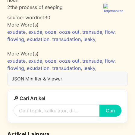
noun
2
the process of seeping
source:
wordnet30
More Word(s)
exudate
,
exude
,
ooze
,
ooze out
,
transude
,
flow
,
flowing
,
exudation
,
transudation
,
leaky
,
More Word(s)
exudate
,
exude
,
ooze
,
ooze out
,
transude
,
flow
,
flowing
,
exudation
,
transudation
,
leaky
,
JSON Minifier & Viewer
🔎 Cari Artikel
Cari
Artikel Lainnya