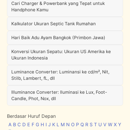
Cari Charger & Powerbank yang Tepat untuk
Handphone Kamu
Kalkulator Ukuran Septic Tank Rumahan
Hari Baik Adu Ayam Bangkok (Primbon Jawa)
Konversi Ukuran Sepatu: Ukuran US Amerika ke
Ukuran Indonesia
Luminance Converter: Luminansi ke cd/m², Nit,
Stilb, Lambert, fL, dll
Illuminance Converter: Iluminasi ke Lux, Foot-
Candle, Phot, Nox, dll
Berdasar Huruf Depan
A
B
C
D
E
F
G
H
I
J
K
L
M
N
O
P
Q
R
S
T
U
V
W
X
Y