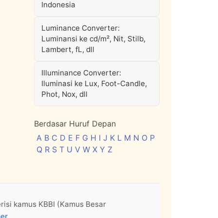
Indonesia
Luminance Converter:
Luminansi ke cd/m², Nit, Stilb,
Lambert, fL, dll
Illuminance Converter:
Iluminasi ke Lux, Foot-Candle,
Phot, Nox, dll
Berdasar Huruf Depan
A
B
C
D
E
F
G
H
I
J
K
L
M
N
O
P
Q
R
S
T
U
V
W
X
Y
Z
erisi kamus KBBI (Kamus Besar
mer