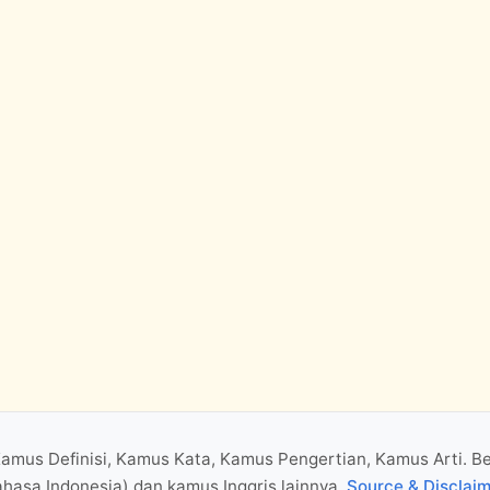
Kamus Definisi, Kamus Kata, Kamus Pengertian, Kamus Arti. B
hasa Indonesia) dan kamus Inggris lainnya.
Source & Disclai