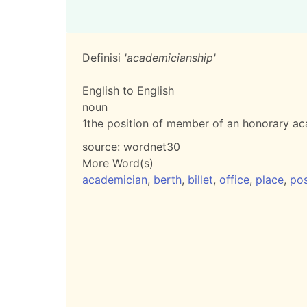
Definisi
'academicianship'
English to English
noun
1
the position of member of an honorary a
source:
wordnet30
More Word(s)
academician
,
berth
,
billet
,
office
,
place
,
pos