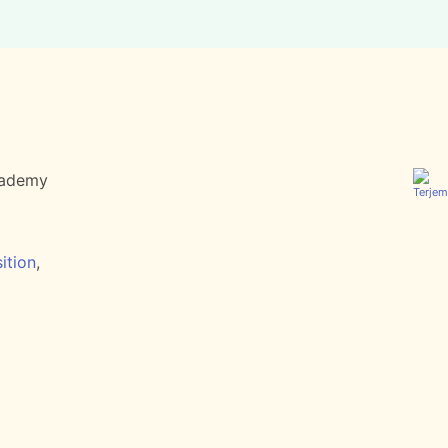
cademy
ition
,