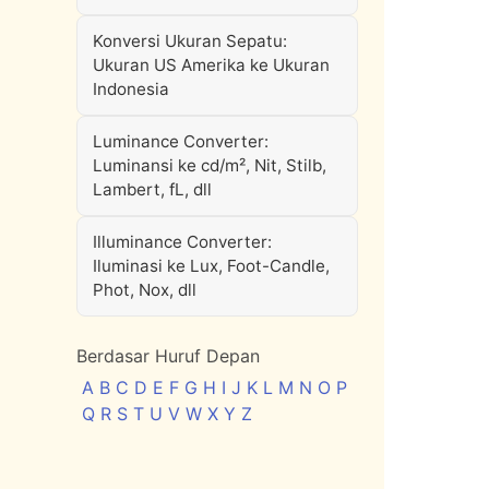
Konversi Ukuran Sepatu:
Ukuran US Amerika ke Ukuran
Indonesia
Luminance Converter:
Luminansi ke cd/m², Nit, Stilb,
Lambert, fL, dll
Illuminance Converter:
Iluminasi ke Lux, Foot-Candle,
Phot, Nox, dll
Berdasar Huruf Depan
A
B
C
D
E
F
G
H
I
J
K
L
M
N
O
P
Q
R
S
T
U
V
W
X
Y
Z