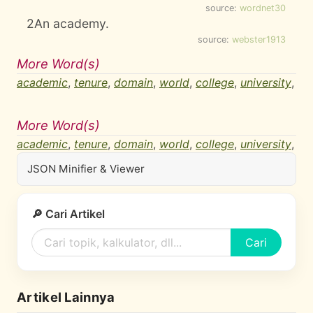
source:
wordnet30
2
An academy.
source:
webster1913
More Word(s)
academic
,
tenure
,
domain
,
world
,
college
,
university
,
More Word(s)
academic
,
tenure
,
domain
,
world
,
college
,
university
,
JSON Minifier & Viewer
🔎 Cari Artikel
Cari
Artikel Lainnya