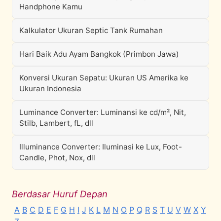
Handphone Kamu
Kalkulator Ukuran Septic Tank Rumahan
Hari Baik Adu Ayam Bangkok (Primbon Jawa)
Konversi Ukuran Sepatu: Ukuran US Amerika ke
Ukuran Indonesia
Luminance Converter: Luminansi ke cd/m², Nit,
Stilb, Lambert, fL, dll
Illuminance Converter: Iluminasi ke Lux, Foot-
Candle, Phot, Nox, dll
Berdasar Huruf Depan
A
B
C
D
E
F
G
H
I
J
K
L
M
N
O
P
Q
R
S
T
U
V
W
X
Y