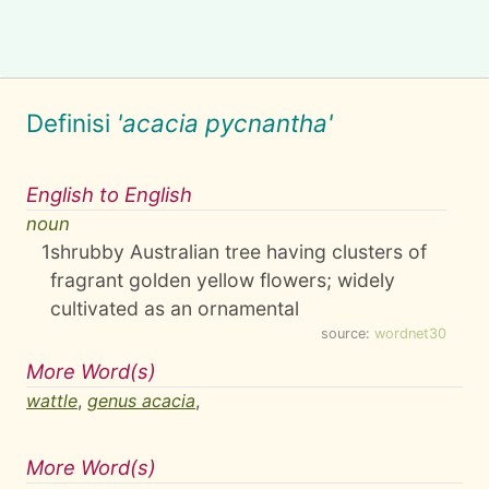
Definisi
'acacia pycnantha'
English to English
noun
1
shrubby Australian tree having clusters of
fragrant golden yellow flowers; widely
cultivated as an ornamental
source:
wordnet30
More Word(s)
wattle
,
genus acacia
,
More Word(s)