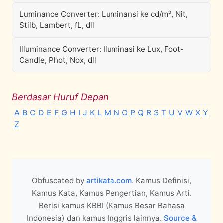
Luminance Converter: Luminansi ke cd/m², Nit,
Stilb, Lambert, fL, dll
Illuminance Converter: Iluminasi ke Lux, Foot-
Candle, Phot, Nox, dll
Berdasar Huruf Depan
A
B
C
D
E
F
G
H
I
J
K
L
M
N
O
P
Q
R
S
T
U
V
W
X
Y
Z
Obfuscated by
artikata.com
. Kamus Definisi,
Kamus Kata, Kamus Pengertian, Kamus Arti.
Berisi kamus KBBI (Kamus Besar Bahasa
Indonesia) dan kamus Inggris lainnya.
Source &