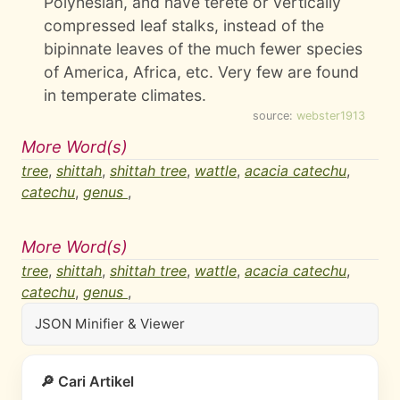
Polynesian, and have terete or vertically
compressed leaf stalks, instead of the
bipinnate leaves of the much fewer species
of America, Africa, etc. Very few are found
in temperate climates.
source:
webster1913
More Word(s)
tree
,
shittah
,
shittah tree
,
wattle
,
acacia catechu
,
catechu
,
genus
,
More Word(s)
tree
,
shittah
,
shittah tree
,
wattle
,
acacia catechu
,
catechu
,
genus
,
JSON Minifier & Viewer
🔎 Cari Artikel