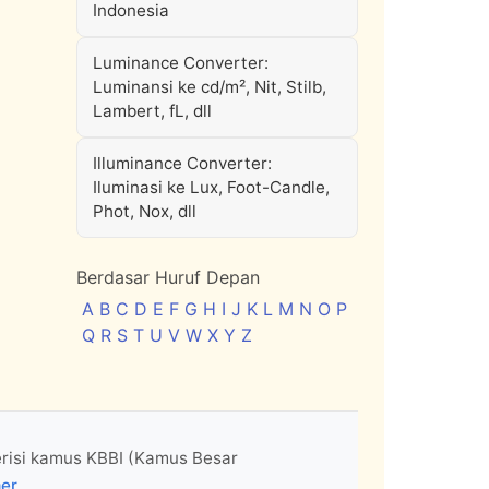
Indonesia
Luminance Converter:
Luminansi ke cd/m², Nit, Stilb,
Lambert, fL, dll
Illuminance Converter:
Iluminasi ke Lux, Foot-Candle,
Phot, Nox, dll
Berdasar Huruf Depan
A
B
C
D
E
F
G
H
I
J
K
L
M
N
O
P
Q
R
S
T
U
V
W
X
Y
Z
erisi kamus KBBI (Kamus Besar
mer