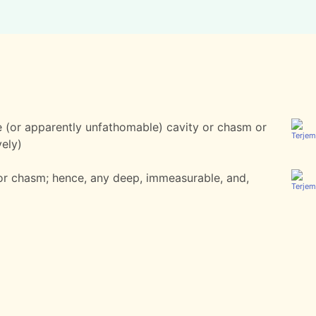
e (or apparently unfathomable) cavity or chasm or
vely)
or chasm; hence, any deep, immeasurable, and,