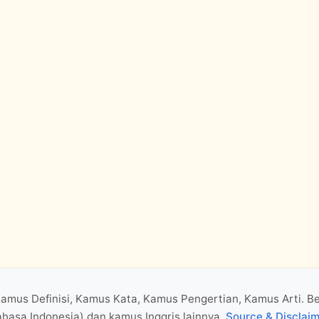
Kamus Definisi, Kamus Kata, Kamus Pengertian, Kamus Arti. B
hasa Indonesia) dan kamus Inggris lainnya.
Source & Disclai