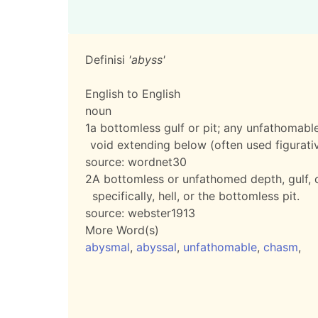
Definisi
'abyss'
English to English
noun
1
a bottomless gulf or pit; any unfathomabl
void extending below (often used figurati
source:
wordnet30
2
A bottomless or unfathomed depth, gulf, 
specifically, hell, or the bottomless pit.
source:
webster1913
More Word(s)
abysmal
,
abyssal
,
unfathomable
,
chasm
,