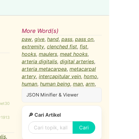
More Word(s)
paw
,
give
,
hand
,
pass
,
pass on
,
extremity
,
clenched fist
,
fist
,
hooks
,
maulers
,
meat hooks
,
arteria digitalis
,
digital arteries
,
arteria metacarpea
,
metacarpal
artery
,
intercapitular vein
,
homo
,
human
,
human being
,
man
,
arm
,
JSON Minifier & Viewer
net30
🔎 Cari Artikel
r1913
Cari
lis
,