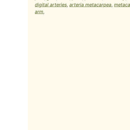
digital arteries
,
arteria metacarpea
,
metaca
arm
,