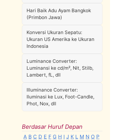
Hari Baik Adu Ayam Bangkok
(Primbon Jawa)
Konversi Ukuran Sepatu:
Ukuran US Amerika ke Ukuran
Indonesia
Luminance Converter:
Luminansi ke cd/m², Nit, Stilb,
Lambert, fL, dll
Illuminance Converter:
Iluminasi ke Lux, Foot-Candle,
Phot, Nox, dll
Berdasar Huruf Depan
A
B
C
D
E
F
G
H
I
J
K
L
M
N
O
P