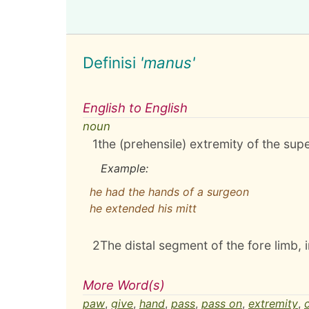
Definisi
'manus'
English to English
noun
1
the (prehensile) extremity of the supe
Example:
he had the hands of a surgeon
he extended his mitt
2
The distal segment of the fore limb, 
More Word(s)
paw
,
give
,
hand
,
pass
,
pass on
,
extremity
,