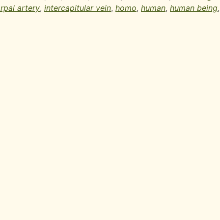
rpal artery
,
intercapitular vein
,
homo
,
human
,
human being