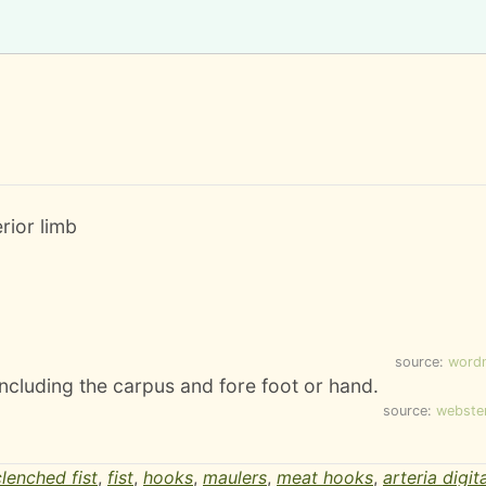
rior limb
source:
word
including the carpus and fore foot or hand.
source:
webste
clenched fist
,
fist
,
hooks
,
maulers
,
meat hooks
,
arteria digita