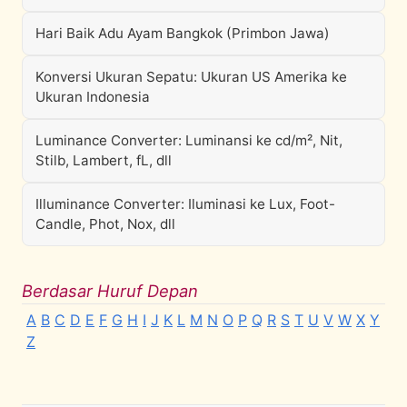
Hari Baik Adu Ayam Bangkok (Primbon Jawa)
Konversi Ukuran Sepatu: Ukuran US Amerika ke
Ukuran Indonesia
Luminance Converter: Luminansi ke cd/m², Nit,
Stilb, Lambert, fL, dll
Illuminance Converter: Iluminasi ke Lux, Foot-
Candle, Phot, Nox, dll
Berdasar Huruf Depan
A
B
C
D
E
F
G
H
I
J
K
L
M
N
O
P
Q
R
S
T
U
V
W
X
Y
Z