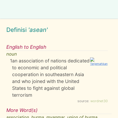
Definisi
'asean'
English to English
noun
1
an association of nations dedicated
to economic and political
cooperation in southeastern Asia
and who joined with the United
States to fight against global
terrorism
source:
wordnet30
More Word(s)
association
,
burma
,
myanmar
,
union of burma
,