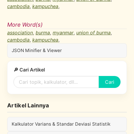
cambodia
,
kampuchea
,
More Word(s)
association
,
burma
,
myanmar
,
union of burma
,
cambodia
,
kampuchea
,
JSON Minifier & Viewer
🔎 Cari Artikel
Cari
Artikel Lainnya
Kalkulator Varians & Standar Deviasi Statistik