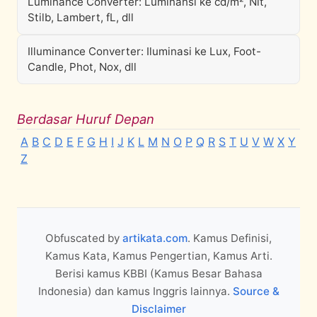
Luminance Converter: Luminansi ke cd/m², Nit,
Stilb, Lambert, fL, dll
Illuminance Converter: Iluminasi ke Lux, Foot-
Candle, Phot, Nox, dll
Berdasar Huruf Depan
A
B
C
D
E
F
G
H
I
J
K
L
M
N
O
P
Q
R
S
T
U
V
W
X
Y
Z
Obfuscated by
artikata.com
. Kamus Definisi,
Kamus Kata, Kamus Pengertian, Kamus Arti.
Berisi kamus KBBI (Kamus Besar Bahasa
Indonesia) dan kamus Inggris lainnya.
Source &
Disclaimer