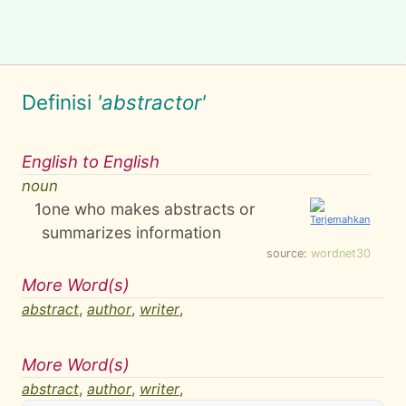
Definisi
'abstractor'
English to English
noun
1
one who makes abstracts or
summarizes information
source:
wordnet30
More Word(s)
abstract
,
author
,
writer
,
More Word(s)
abstract
,
author
,
writer
,