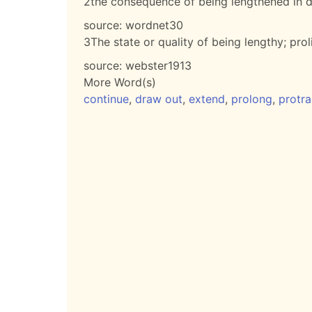
2
the consequence of being lengthened in d
source:
wordnet30
3
The state or quality of being lengthy; proli
source:
webster1913
More Word(s)
continue
,
draw out
,
extend
,
prolong
,
protra