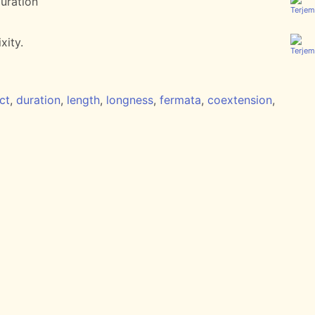
uration
xity.
ct
,
duration
,
length
,
longness
,
fermata
,
coextension
,