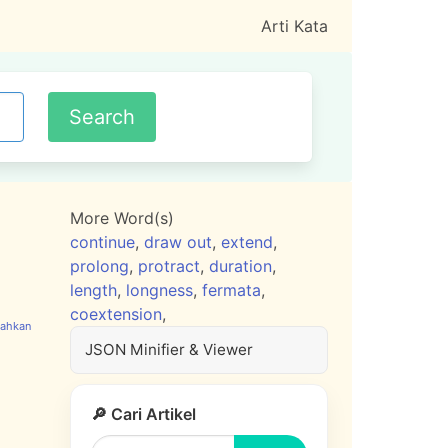
Arti Kata
More Word(s)
continue
,
draw out
,
extend
,
prolong
,
protract
,
duration
,
length
,
longness
,
fermata
,
coextension
,
JSON Minifier & Viewer
🔎 Cari Artikel