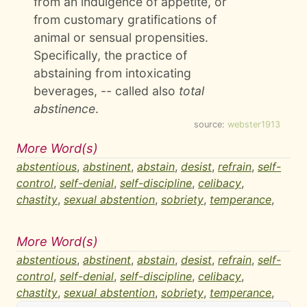
from an indulgence of appetite, or
from customary gratifications of
animal or sensual propensities.
Specifically, the practice of
abstaining from intoxicating
beverages, -- called also
total
abstinence
.
source:
webster1913
More Word(s)
abstentious
,
abstinent
,
abstain
,
desist
,
refrain
,
self-
control
,
self-denial
,
self-discipline
,
celibacy
,
chastity
,
sexual abstention
,
sobriety
,
temperance
,
More Word(s)
abstentious
,
abstinent
,
abstain
,
desist
,
refrain
,
self-
control
,
self-denial
,
self-discipline
,
celibacy
,
chastity
,
sexual abstention
,
sobriety
,
temperance
,