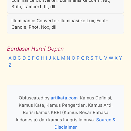
Luminance Converter: Luminansi ke cd/m², Nit,
Stilb, Lambert, fL, dll
Illuminance Converter: Iluminasi ke Lux, Foot-
Candle, Phot, Nox, dll
Berdasar Huruf Depan
A
B
C
D
E
F
G
H
I
J
K
L
M
N
O
P
Q
R
S
T
U
V
W
X
Y
Z
Obfuscated by
artikata.com
. Kamus Definisi,
Kamus Kata, Kamus Pengertian, Kamus Arti.
Berisi kamus KBBI (Kamus Besar Bahasa
Indonesia) dan kamus Inggris lainnya.
Source &
Disclaimer